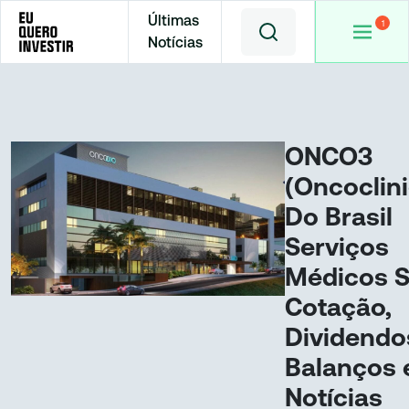
Últimas
Notícias
Home
Cotações
ONCO3
ONCO3
(Oncoclin
Do Brasil
Serviços
Médicos S
Cotação,
Dividendo
Balanços 
Notícias