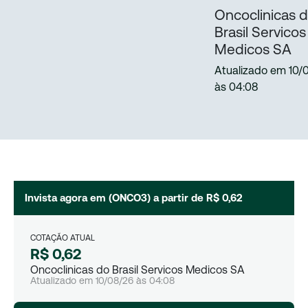
Oncoclinicas 
Brasil Servicos
Medicos SA
Atualizado em
10/
às
04:08
Invista agora em (
ONCO3
) a partir de
R$ 0,62
COTAÇÃO ATUAL
R$ 0,62
Oncoclinicas do Brasil Servicos Medicos SA
Atualizado em
10/08/26
às
04:08