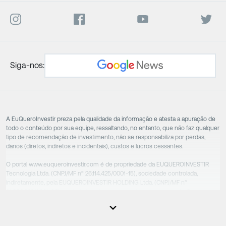
Siga-nos:
A EuQueroInvestir preza pela qualidade da informação e atesta a apuração de
todo o conteúdo por sua equipe, ressaltando, no entanto, que não faz qualquer
tipo de recomendação de investimento, não se responsabiliza por perdas,
danos (diretos, indiretos e incidentais), custos e lucros cessantes.
O portal www.euqueroinvestir.com é de propriedade da EUQUEROINVESTIR
Tecnologia Ltda. (CNPJ/MF nº 26.114.425/0001-15), sociedade controlada,
indiretamente, pela EUQUEROINVESTIR HOLDING Ltda. (CNPJ/MF nº
31.856.262/0001-86), sociedade esta que controla as empresas do Grupo.
Apesar das empresas estarem sob o controle comum, os executivos
responsáveis tecnicamente são totalmente independentes, sendo que estes
na função da execução de suas atividades não exercem nenhuma atividade