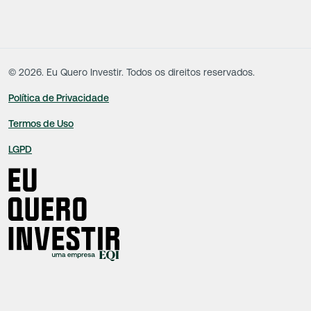
conflitante. Desta forma, os conteúdos vinculados no site são de caráter
exclusivamente informativo, não sofrendo, de qualquer aspecto, influência de
decisões comerciais e de negócios de outras sociedades, sendo os mesmos
produzidos de acordo com o juízo de valor e as convicções da equipe técnica.
©
2026
. Eu Quero Investir. Todos os direitos reservados.
Política de Privacidade
Termos de Uso
LGPD