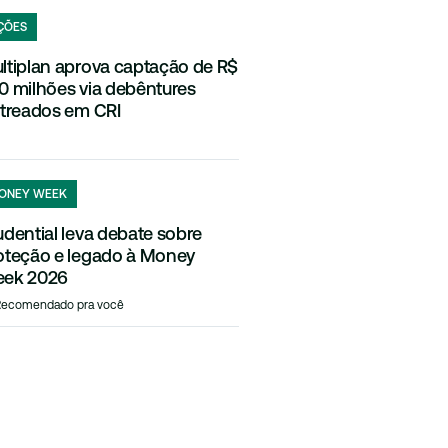
ÇÕES
ltiplan aprova captação de R$
0 milhões via debêntures
streados em CRI
ONEY WEEK
udential leva debate sobre
oteção e legado à Money
ek 2026
Recomendado pra você