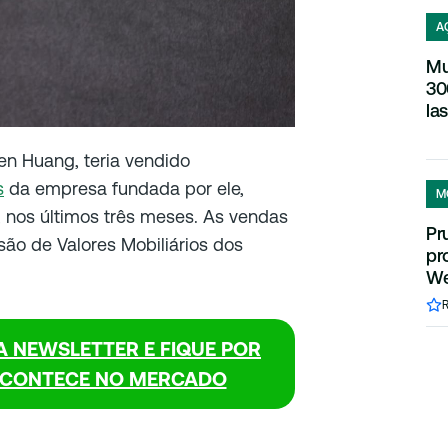
A
Mu
30
la
sen Huang, teria vendido
s
da empresa fundada por ele,
M
, nos últimos três meses. As vendas
Pr
são de Valores Mobiliários dos
pr
We
A NEWSLETTER E FIQUE POR
ACONTECE NO MERCADO