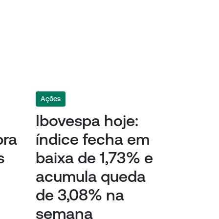
Ações
Ibovespa hoje:
pra
índice fecha em
s
baixa de 1,73% e
acumula queda
de 3,08% na
semana