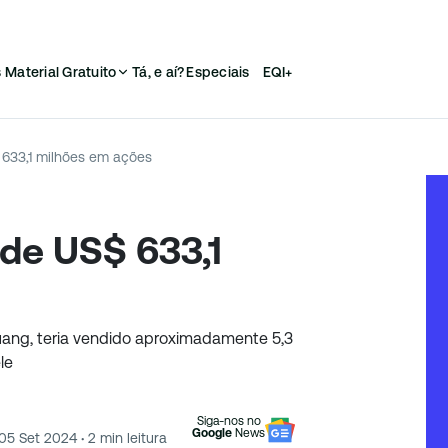
s
Material Gratuito
Tá, e aí?
Especiais
EQI+
 633,1 milhões em ações
de US$ 633,1
ang, teria vendido aproximadamente 5,3
le
Siga-nos no
Google
News
05 Set 2024
·
2
min leitura