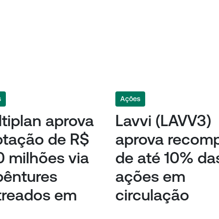
s
Ações
tiplan aprova
Lavvi (LAVV3)
ptação de R$
aprova recom
 milhões via
de até 10% da
bêntures
ações em
treados em
circulação
I