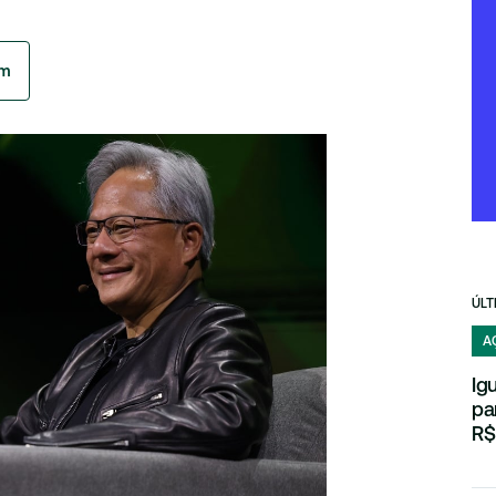
am
ÚLT
A
Ig
pa
R$