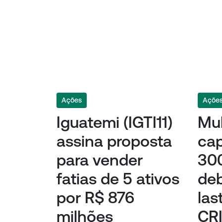
Ações
Açõe
Iguatemi (IGTI11)
Mul
assina proposta
ca
para vender
300
fatias de 5 ativos
de
por R$ 876
las
milhões
CR