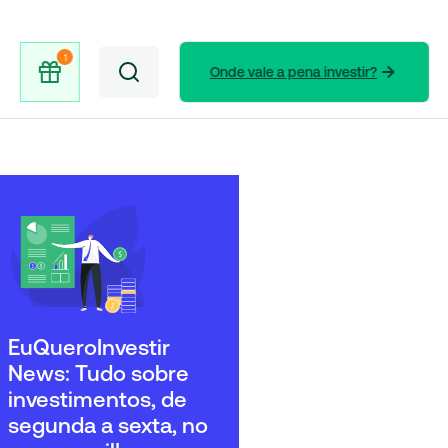
Onde vale a pena investir?
EuQueroInvestir
News: Tudo sobre
investimentos, de
segunda a sexta, no