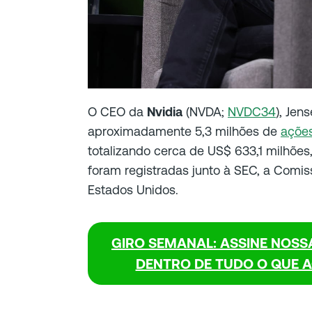
O CEO da
Nvidia
(NVDA;
NVDC34
), Jen
aproximadamente 5,3 milhões de
açõe
totalizando cerca de US$ 633,1 milhões
foram registradas junto à SEC, a Comis
Estados Unidos.
GIRO SEMANAL: ASSINE NOSS
DENTRO DE TUDO O QUE 