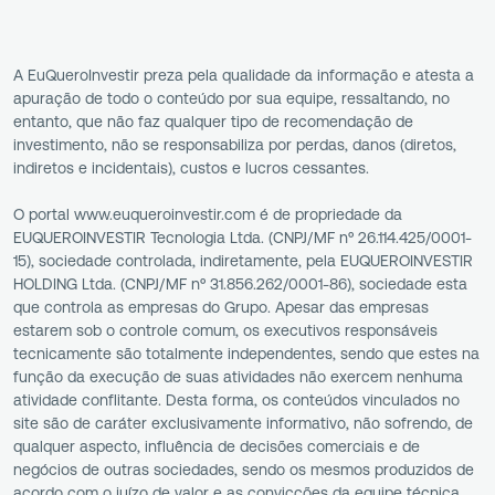
A EuQueroInvestir preza pela qualidade da informação e atesta a
apuração de todo o conteúdo por sua equipe, ressaltando, no
entanto, que não faz qualquer tipo de recomendação de
investimento, não se responsabiliza por perdas, danos (diretos,
indiretos e incidentais), custos e lucros cessantes.
O portal www.euqueroinvestir.com é de propriedade da
EUQUEROINVESTIR Tecnologia Ltda. (CNPJ/MF nº 26.114.425/0001-
15), sociedade controlada, indiretamente, pela EUQUEROINVESTIR
HOLDING Ltda. (CNPJ/MF nº 31.856.262/0001-86), sociedade esta
que controla as empresas do Grupo. Apesar das empresas
estarem sob o controle comum, os executivos responsáveis
tecnicamente são totalmente independentes, sendo que estes na
função da execução de suas atividades não exercem nenhuma
atividade conflitante. Desta forma, os conteúdos vinculados no
site são de caráter exclusivamente informativo, não sofrendo, de
qualquer aspecto, influência de decisões comerciais e de
negócios de outras sociedades, sendo os mesmos produzidos de
acordo com o juízo de valor e as convicções da equipe técnica.