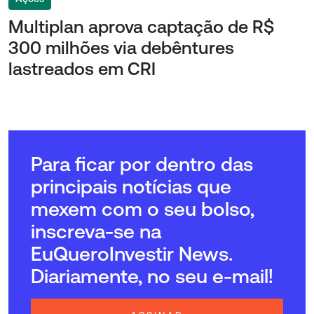
Multiplan aprova captação de R$
300 milhões via debêntures
lastreados em CRI
Para ficar por dentro das
principais notícias que
mexem com o seu bolso,
inscreva-se na
EuQueroInvestir News.
Diariamente, no seu e-mail!