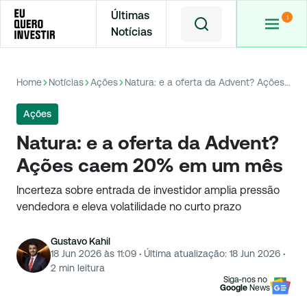
Últimas
Notícias
Home
Notícias
Ações
Natura: e a oferta da Advent? Ações caem 20% em um mês
Ações
Natura: e a oferta da Advent?
Ações caem 20% em um mês
Incerteza sobre entrada de investidor amplia pressão
vendedora e eleva volatilidade no curto prazo
Gustavo Kahil
18 Jun 2026 às 11:09
·
Última atualização:
18 Jun 2026
·
2
min leitura
Siga-nos no
Google
News