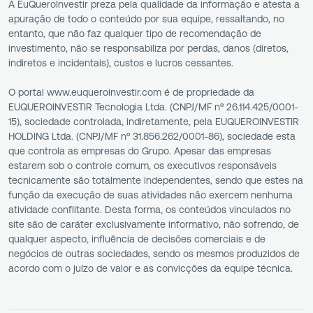
A EuQueroInvestir preza pela qualidade da informação e atesta a
apuração de todo o conteúdo por sua equipe, ressaltando, no
entanto, que não faz qualquer tipo de recomendação de
investimento, não se responsabiliza por perdas, danos (diretos,
indiretos e incidentais), custos e lucros cessantes.
O portal www.euqueroinvestir.com é de propriedade da
EUQUEROINVESTIR Tecnologia Ltda. (CNPJ/MF nº 26.114.425/0001-
15), sociedade controlada, indiretamente, pela EUQUEROINVESTIR
HOLDING Ltda. (CNPJ/MF nº 31.856.262/0001-86), sociedade esta
que controla as empresas do Grupo. Apesar das empresas
estarem sob o controle comum, os executivos responsáveis
tecnicamente são totalmente independentes, sendo que estes na
função da execução de suas atividades não exercem nenhuma
atividade conflitante. Desta forma, os conteúdos vinculados no
site são de caráter exclusivamente informativo, não sofrendo, de
qualquer aspecto, influência de decisões comerciais e de
negócios de outras sociedades, sendo os mesmos produzidos de
acordo com o juízo de valor e as convicções da equipe técnica.