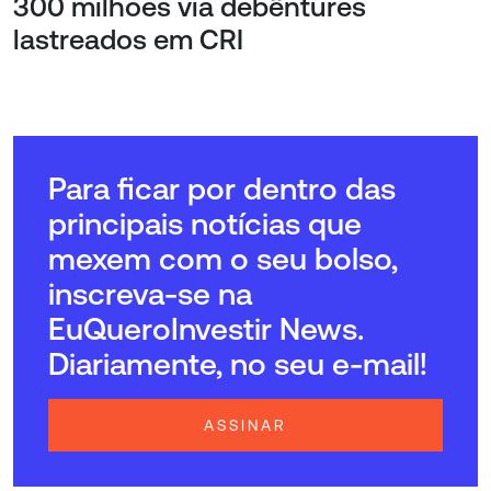
300 milhões via debêntures
lastreados em CRI
Para ficar por dentro das
principais notícias que
mexem com o seu bolso,
inscreva-se na
EuQueroInvestir News.
Diariamente, no seu e-mail!
ASSINAR