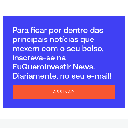
Para ficar por dentro das
principais notícias que
mexem com o seu bolso,
inscreva-se na
EuQueroInvestir News.
Diariamente, no seu e-mail!
ASSINAR