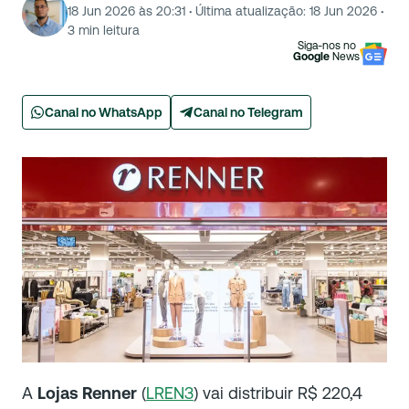
18 Jun 2026 às 20:31
·
Última atualização:
18 Jun 2026
·
3
min leitura
Siga-nos no
Google
News
Canal no WhatsApp
Canal no Telegram
A
Lojas Renner
(
LREN3
) vai distribuir R$ 220,4