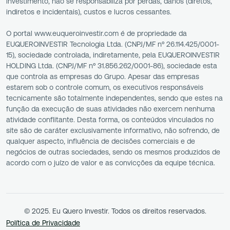
investimento, não se responsabiliza por perdas, danos (diretos,
indiretos e incidentais), custos e lucros cessantes.
O portal www.euqueroinvestir.com é de propriedade da
EUQUEROINVESTIR Tecnologia Ltda. (CNPJ/MF nº 26.114.425/0001-
15), sociedade controlada, indiretamente, pela EUQUEROINVESTIR
HOLDING Ltda. (CNPJ/MF nº 31.856.262/0001-86), sociedade esta
que controla as empresas do Grupo. Apesar das empresas
estarem sob o controle comum, os executivos responsáveis
tecnicamente são totalmente independentes, sendo que estes na
função da execução de suas atividades não exercem nenhuma
atividade conflitante. Desta forma, os conteúdos vinculados no
site são de caráter exclusivamente informativo, não sofrendo, de
qualquer aspecto, influência de decisões comerciais e de
negócios de outras sociedades, sendo os mesmos produzidos de
acordo com o juízo de valor e as convicções da equipe técnica.
© 2025. Eu Quero Investir. Todos os direitos reservados.
Política de Privacidade