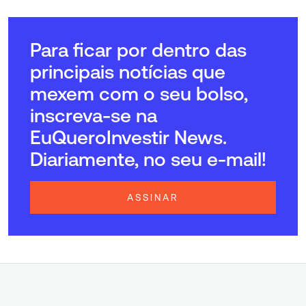
Para ficar por dentro das
principais notícias que
mexem com o seu bolso,
inscreva-se na
EuQueroInvestir News.
Diariamente, no seu e-mail!
ASSINAR