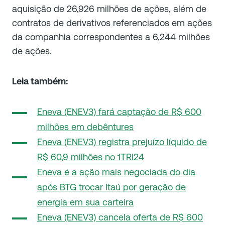
aquisição de 26,926 milhões de ações, além de
contratos de derivativos referenciados em ações
da companhia correspondentes a 6,244 milhões
de ações.
Leia também:
Eneva (ENEV3) fará captação de R$ 600
milhões em debêntures
Eneva (ENEV3) registra prejuízo líquido de
R$ 60,9 milhões no 1TRI24
Eneva é a ação mais negociada do dia
após BTG trocar Itaú por geração de
energia em sua carteira
Eneva (ENEV3) cancela oferta de R$ 600