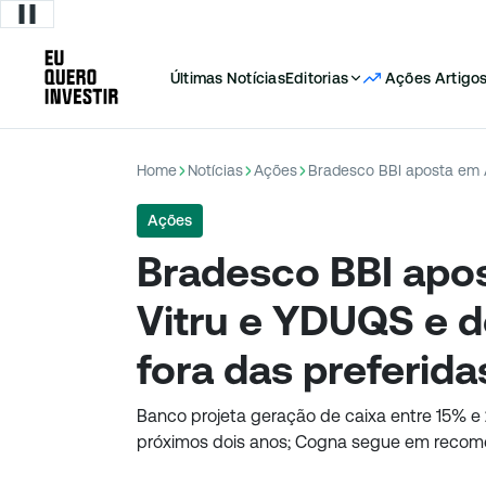
Últimas Notícias
Editorias
Ações
Artigo
Home
Notícias
Ações
Ações
Bradesco BBI apo
Vitru e YDUQS e 
fora das preferid
Banco projeta geração de caixa entre 15% e 
próximos dois anos; Cogna segue em reco