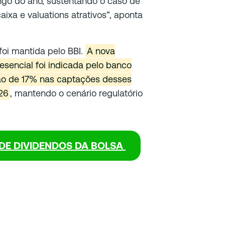
ngo do ano, sustentando o caso de
xa e valuations atrativos”, aponta
oi mantida pelo BBI.
A nova
sencial foi indicada pelo banco
ção de 17% nas captações desses
26
, mantendo o cenário regulatório
DE DIVIDENDOS DA BOLSA