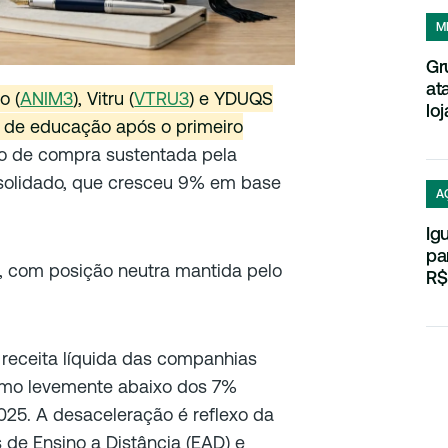
M
Gr
at
o (
ANIM3
), Vitru (
VTRU3
) e YDUQS
loj
r de educação após o primeiro
ão de compra sustentada pela
onsolidado, que cresceu 9% em base
A
Ig
pa
ão, com posição neutra mantida pelo
R$
 receita líquida das companhias
itmo levemente abaixo dos 7%
25. A desaceleração é reflexo da
de Ensino a Distância (EAD) e