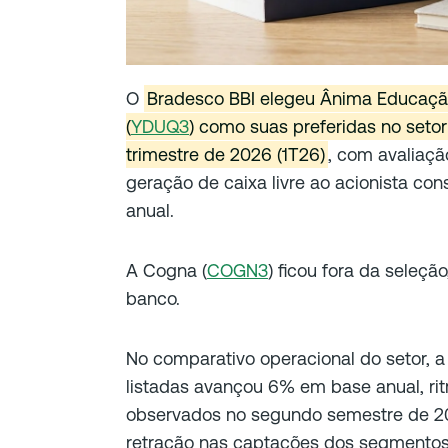
O
Bradesco BBI elegeu Ânima Educaçã
(
YDUQ3
) como suas preferidas no seto
trimestre de 2026 (1T26)
, com avaliaç
geração de caixa livre ao acionista c
anual.
A Cogna (
COGN3
) ficou fora da seleç
banco.
No comparativo operacional do setor, a
listadas avançou 6% em base anual, r
observados no segundo semestre de 20
retração nas captações dos segmentos 