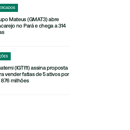
ERCADOS
upo Mateus (GMAT3) abre
acarejo no Pará e chega a 314
as
ÇÕES
uatemi (IGTI11) assina proposta
ra vender fatias de 5 ativos por
 876 milhões