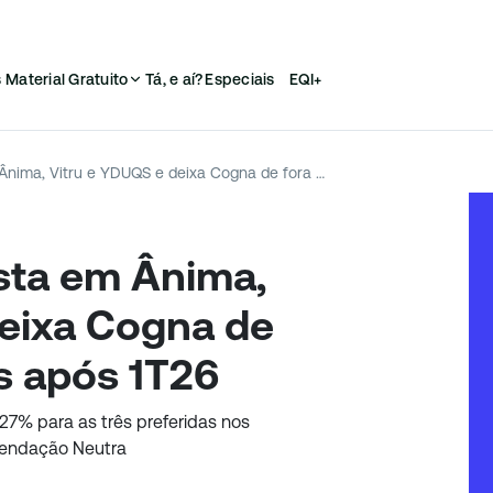
s
Material Gratuito
Tá, e aí?
Especiais
EQI+
Bradesco BBI aposta em Ânima, Vitru e YDUQS e deixa Cogna de fora das preferidas após 1T26
sta em Ânima,
deixa Cogna de
as após 1T26
27% para as três preferidas nos
mendação Neutra