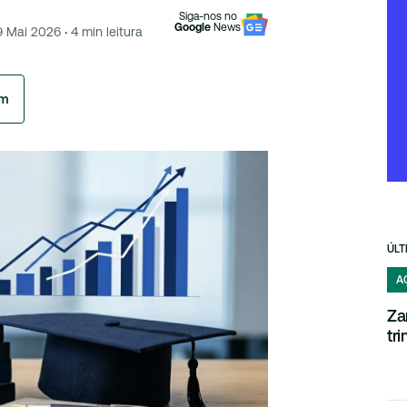
Siga-nos no
Google
News
9 Mai 2026
·
4
min leitura
am
ÚLT
A
Za
tr