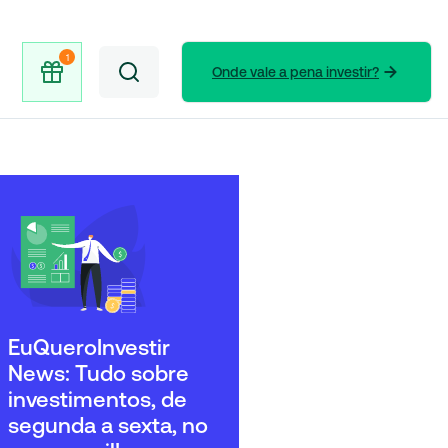
Onde vale a pena investir?
EuQueroInvestir
News: Tudo sobre
investimentos, de
segunda a sexta, no