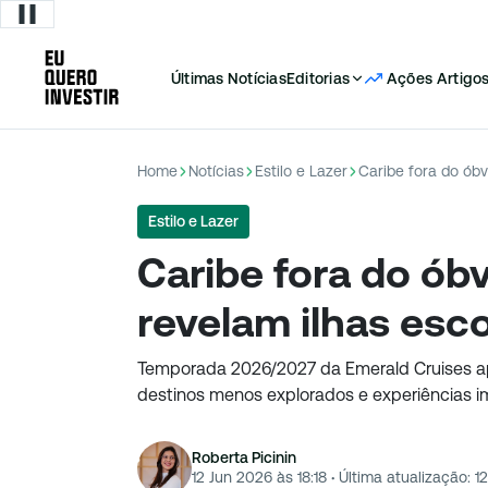
Últimas Notícias
Editorias
Ações
Artigo
Home
Notícias
Estilo e Lazer
Caribe fora do óbv
Estilo e Lazer
Caribe fora do óbv
revelam ilhas esc
Temporada 2026/2027 da Emerald Cruises ap
destinos menos explorados e experiências im
Roberta Picinin
12 Jun 2026 às 18:18
·
Última atualização:
1