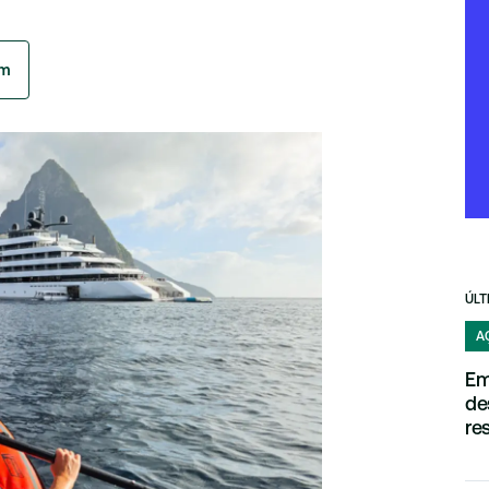
am
ÚLT
A
Em
de
re