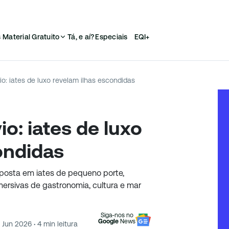
s
Material Gratuito
Tá, e aí?
Especiais
EQI+
io: iates de luxo revelam ilhas escondidas
io: iates de luxo
ondidas
osta em iates de pequeno porte,
ersivas de gastronomia, cultura e mar
Siga-nos no
Google
News
2 Jun 2026
·
4
min leitura