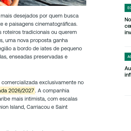
E
 mais desejados por quem busca
No
nte e paisagens cinematográficas.
ce
 roteiros tradicionais ou querem
in
ios, uma nova proposta ganha
região a bordo de iates de pequeno
adas, enseadas preservadas e
A
Au
in
, comercializada exclusivamente no
ada 2026/2027
. A companhia
ribe mais intimista, com escalas
on Island, Carriacou e Saint