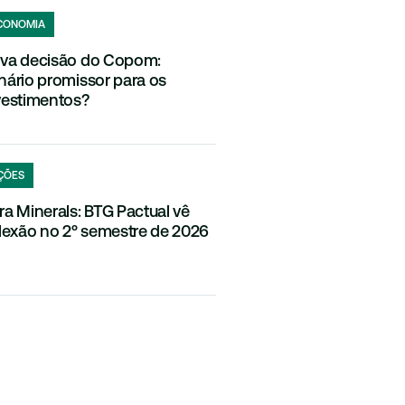
CONOMIA
va decisão do Copom:
nário promissor para os
vestimentos?
ÇÕES
ra Minerals: BTG Pactual vê
flexão no 2º semestre de 2026