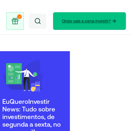
Onde vale a pena investir?
EuQueroInvestir
News: Tudo sobre
investimentos, de
segunda a sexta, no