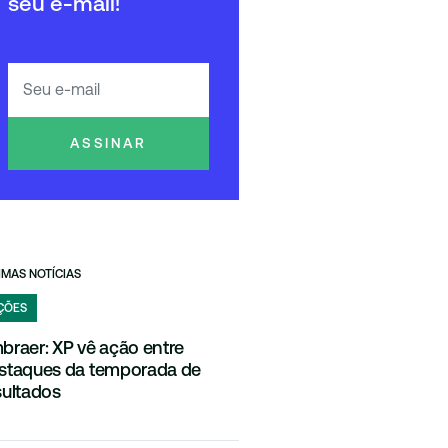
seu e-mail!
ASSINAR
IMAS NOTÍCIAS
ÇÕES
braer: XP vê ação entre
staques da temporada de
sultados