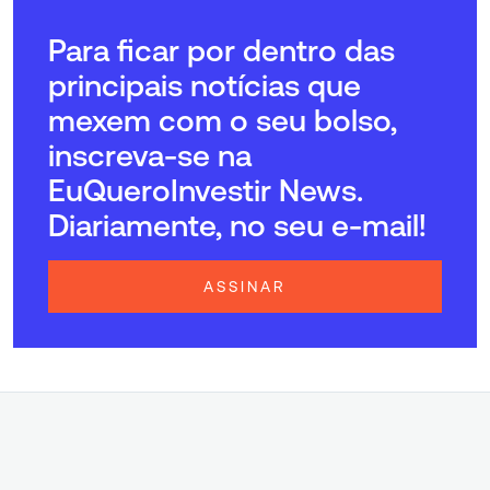
Para ficar por dentro das
principais notícias que
mexem com o seu bolso,
inscreva-se na
EuQueroInvestir News.
Diariamente, no seu e-mail!
ASSINAR