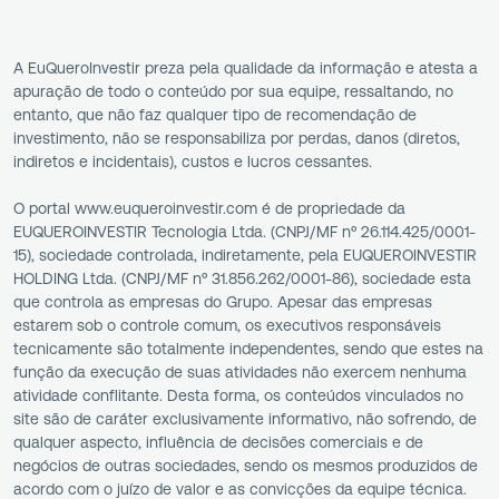
A EuQueroInvestir preza pela qualidade da informação e atesta a
apuração de todo o conteúdo por sua equipe, ressaltando, no
entanto, que não faz qualquer tipo de recomendação de
investimento, não se responsabiliza por perdas, danos (diretos,
indiretos e incidentais), custos e lucros cessantes.
O portal www.euqueroinvestir.com é de propriedade da
EUQUEROINVESTIR Tecnologia Ltda. (CNPJ/MF nº 26.114.425/0001-
15), sociedade controlada, indiretamente, pela EUQUEROINVESTIR
HOLDING Ltda. (CNPJ/MF nº 31.856.262/0001-86), sociedade esta
que controla as empresas do Grupo. Apesar das empresas
estarem sob o controle comum, os executivos responsáveis
tecnicamente são totalmente independentes, sendo que estes na
função da execução de suas atividades não exercem nenhuma
atividade conflitante. Desta forma, os conteúdos vinculados no
site são de caráter exclusivamente informativo, não sofrendo, de
qualquer aspecto, influência de decisões comerciais e de
negócios de outras sociedades, sendo os mesmos produzidos de
acordo com o juízo de valor e as convicções da equipe técnica.