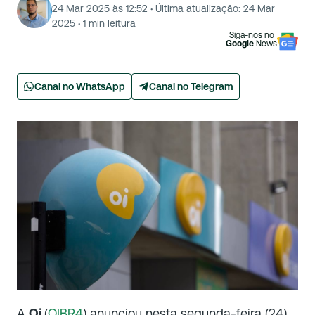
24 Mar 2025 às 12:52
·
Última atualização:
24 Mar
2025
·
1
min leitura
Siga-nos no
Google
News
Canal no WhatsApp
Canal no Telegram
A
Oi
(
OIBR4
) anunciou nesta segunda-feira (24)