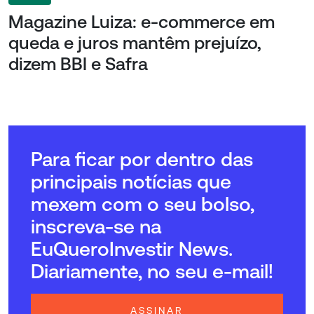
Magazine Luiza: e-commerce em
queda e juros mantêm prejuízo,
dizem BBI e Safra
Para ficar por dentro das
principais notícias que
mexem com o seu bolso,
inscreva-se na
EuQueroInvestir News.
Diariamente, no seu e-mail!
ASSINAR