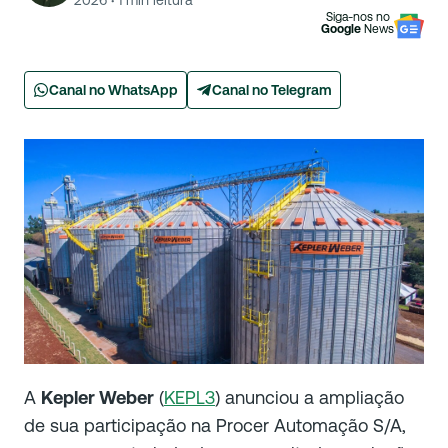
2026
·
1
min leitura
Siga-nos no
Google
News
Canal no WhatsApp
Canal no Telegram
A
Kepler Weber
(
KEPL3
) anunciou a ampliação
de sua participação na Procer Automação S/A,