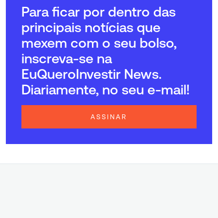
Para ficar por dentro das
principais notícias que
mexem com o seu bolso,
inscreva-se na
EuQueroInvestir News.
Diariamente, no seu e-mail!
ASSINAR