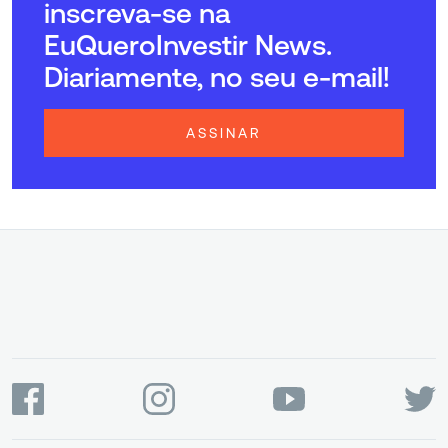
inscreva-se na
EuQueroInvestir News.
Diariamente, no seu e-mail!
ASSINAR