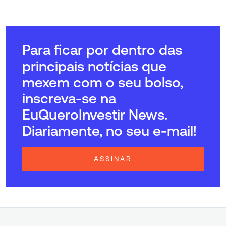
Para ficar por dentro das
principais notícias que
mexem com o seu bolso,
inscreva-se na
EuQueroInvestir News.
Diariamente, no seu e-mail!
ASSINAR