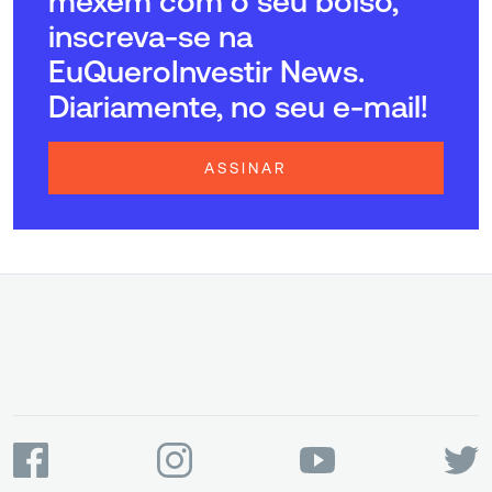
mexem com o seu bolso,
inscreva-se na
EuQueroInvestir News.
Diariamente, no seu e-mail!
ASSINAR