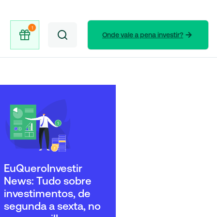
Onde vale a pena investir?
EuQueroInvestir
News: Tudo sobre
investimentos, de
segunda a sexta, no