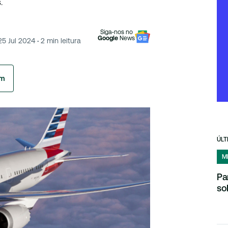
.
Siga-nos no
Google
News
25 Jul 2024
·
2
min leitura
am
ÚLT
M
Pa
so