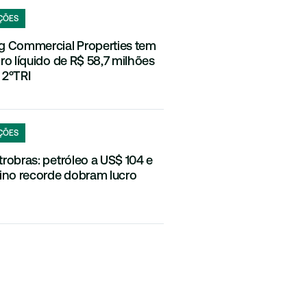
ÇÕES
g Commercial Properties tem
cro líquido de R$ 58,7 milhões
 2ºTRI
ÇÕES
trobras: petróleo a US$ 104 e
fino recorde dobram lucro