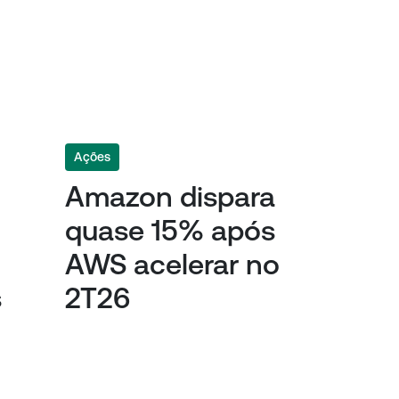
Ações
Amazon dispara
quase 15% após
AWS acelerar no
s
2T26