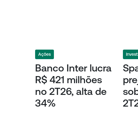
Ações
Invest
Banco Inter lucra
Sp
R$ 421 milhões
pre
no 2T26, alta de
so
34%
2T