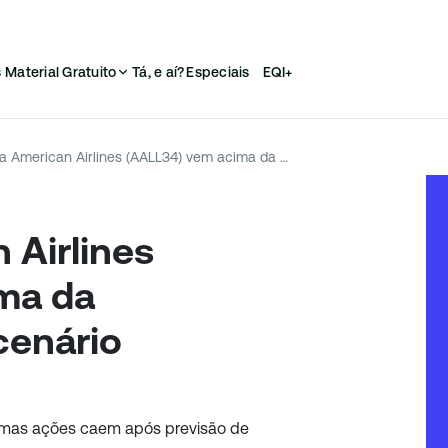
s
Material Gratuito
Tá, e aí?
Especiais
EQI+
Lucro da American Airlines (AALL34) vem acima da expectativa, mas cenário preocupa
 Airlines
ma da
cenário
o, mas ações caem após previsão de