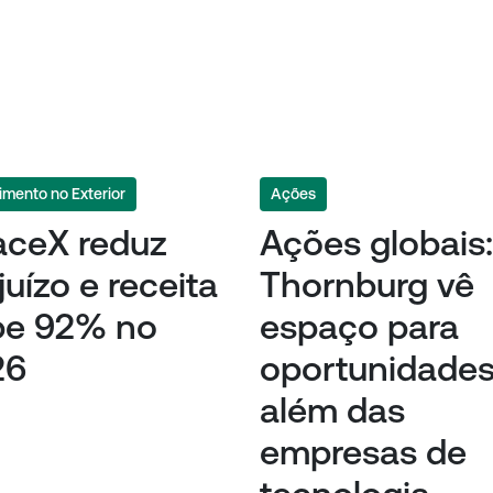
imento no Exterior
Ações
aceX reduz
Ações globais:
juízo e receita
Thornburg vê
be 92% no
espaço para
26
oportunidade
além das
empresas de