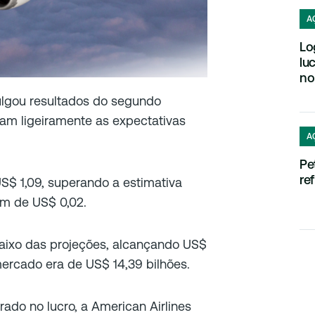
A
Lo
lu
no
vulgou resultados do segundo
ram ligeiramente as expectativas
A
Pe
re
US$ 1,09, superando a estimativa
em de US$ 0,02.
abaixo das projeções, alcançando US$
ercado era de US$ 14,39 bilhões.
do no lucro, a American Airlines