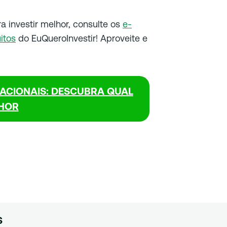
ra investir melhor, consulte os
e-
itos
do EuQueroInvestir! Aproveite e
ACIONAIS: DESCUBRA QUAL
HOR
s