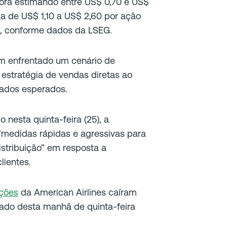
gora estimando entre US$ 0,70 e US$
aixa de US$ 1,10 a US$ 2,60 por ação
et, conforme dados da LSEG.
em enfrentado um cenário de
stratégia de vendas diretas ao
tados esperados.
nesta quinta-feira (25), a
“medidas rápidas e agressivas para
istribuição” em resposta a
lientes.
ções
da American Airlines caíram
do desta manhã de quinta-feira