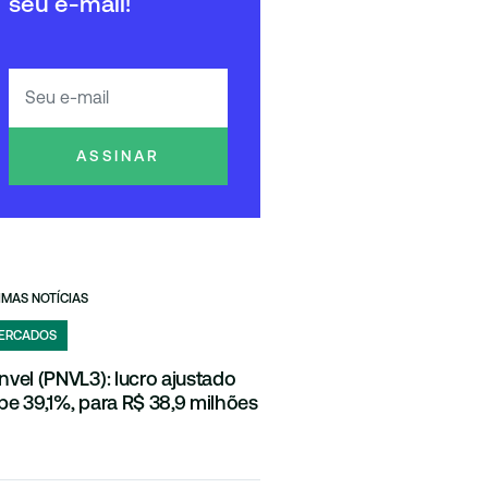
seu e-mail!
ASSINAR
IMAS NOTÍCIAS
ERCADOS
nvel (PNVL3): lucro ajustado
be 39,1%, para R$ 38,9 milhões