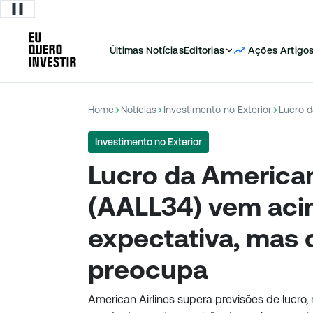
Últimas Notícias
Editorias
Ações
Artigo
Home
Notícias
Investimento no Exterior
Investimento no Exterior
Lucro da American
(AALL34) vem aci
expectativa, mas 
preocupa
American Airlines supera previsões de lucr