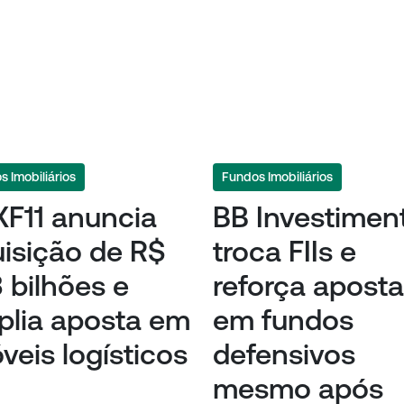
 Imobiliários
Fundos Imobiliários
F11 anuncia
BB Investimen
isição de R$
troca FIIs e
3 bilhões e
reforça aposta
lia aposta em
em fundos
veis logísticos
defensivos
mesmo após