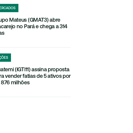
ERCADOS
upo Mateus (GMAT3) abre
acarejo no Pará e chega a 314
as
ÇÕES
uatemi (IGTI11) assina proposta
ra vender fatias de 5 ativos por
 876 milhões