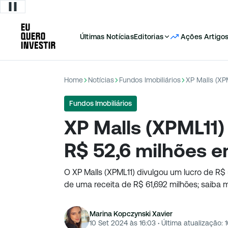
Últimas Notícias
Editorias
Ações
Artigo
Home
Notícias
Fundos Imobiliários
XP Malls (XP
Fundos Imobiliários
XP Malls (XPML11) 
R$ 52,6 milhões e
O XP Malls (XPML11) divulgou um lucro de R$ 5
de uma receita de R$ 61,692 milhões; saiba m
Marina Kopczynski Xavier
10 Set 2024 às 16:03
·
Última atualização: