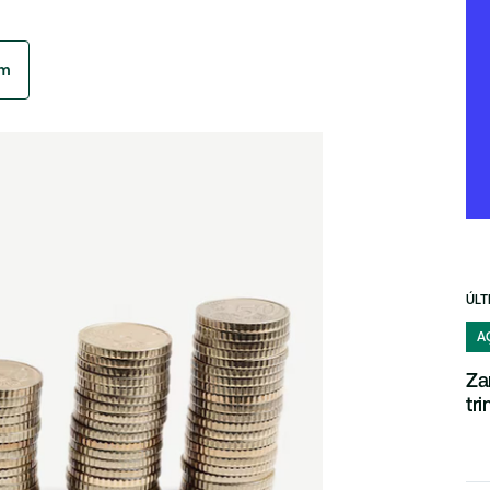
am
ÚLT
A
Za
tr