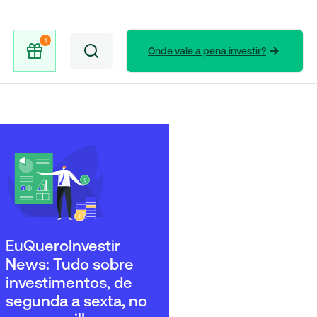
Onde vale a pena investir?
EuQueroInvestir
News: Tudo sobre
investimentos, de
segunda a sexta, no