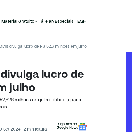
s
Material Gratuito
Tá, e aí?
Especiais
EQI+
ML11) divulga lucro de R$ 52,6 milhões em julho
divulga lucro de
m julho
2,626 milhões em julho, obtido a partir
ais.
Siga-nos no
Google
News
10 Set 2024
·
2
min leitura