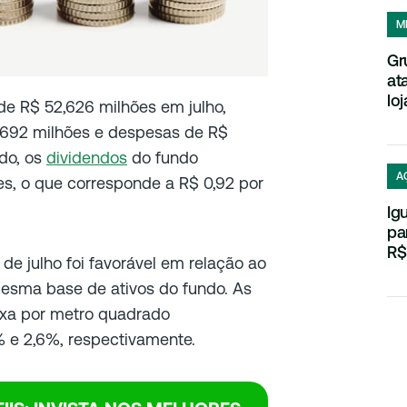
M
Gr
at
loj
 de R$ 52,626 milhões em julho,
1,692 milhões e despesas de R$
do, os
dividendos
do fundo
A
ões, o que corresponde a R$ 0,92 por
Ig
pa
R$
de julho foi favorável em relação ao
esma base de ativos do fundo. As
ixa por metro quadrado
 e 2,6%, respectivamente.