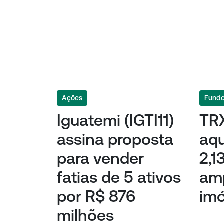
Ações
Fundos
Iguatemi (IGTI11)
TRX
assina proposta
aqu
para vender
2,1
fatias de 5 ativos
amp
por R$ 876
imó
milhões