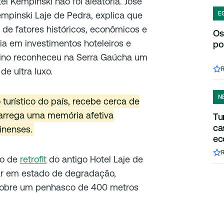
l Kempinski não foi aleatória. José
empinski Laje de Pedra, explica que
E
de fatores históricos, econômicos e
Os
a em investimentos hoteleiros e
po
arino reconheceu na Serra Gaúcha um
e ultra luxo.
N
o turístico do país, recebe cerca de
carrega uma memória afetiva
Tu
ca
inenses.
ec
to de
retrofit
do antigo Hotel Laje de
ar em estado de degradação,
 sobre um penhasco de 400 metros