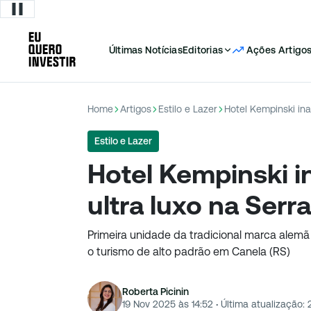
Últimas Notícias
Editorias
Ações
Artigo
Home
Artigos
Estilo e Lazer
Hotel Kempinski in
Estilo e Lazer
Hotel Kempinski i
ultra luxo na Ser
Primeira unidade da tradicional marca alemã
o turismo de alto padrão em Canela (RS)
Roberta Picinin
19 Nov 2025 às 14:52
·
Última atualização: