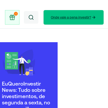
Onde vale a pena investir?
EuQueroInvestir
News: Tudo sobre
investimentos, de
segunda a sexta, no