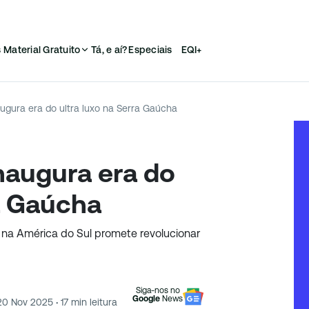
s
Material Gratuito
Tá, e aí?
Especiais
EQI+
augura era do ultra luxo na Serra Gaúcha
naugura era do
ra Gaúcha
 na América do Sul promete revolucionar
Siga-nos no
Google
News
20 Nov 2025
·
17
min leitura