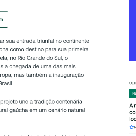
am
r sua entrada triunfal no continente
cha como destino para sua primeira
la, no Rio Grande do Sul, o
as a chegada de uma das mais
Europa, mas também a inauguração
rasil.
ÚLT
N
projeto une a tradição centenária
A 
tural gaúcha em um cenário natural
co
lo