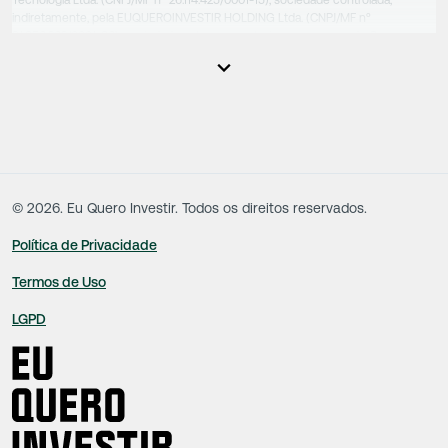
Tecnologia Ltda. (CNPJ/MF nº 26.114.425/0001-15), sociedade controlada,
indiretamente, pela EUQUEROINVESTIR HOLDING Ltda. (CNPJ/MF nº
31.856.262/0001-86), sociedade esta que controla as empresas do Grupo.
Apesar das empresas estarem sob o controle comum, os executivos
responsáveis tecnicamente são totalmente independentes, sendo que estes
na função da execução de suas atividades não exercem nenhuma atividade
conflitante. Desta forma, os conteúdos vinculados no site são de caráter
exclusivamente informativo, não sofrendo, de qualquer aspecto, influência de
decisões comerciais e de negócios de outras sociedades, sendo os mesmos
produzidos de acordo com o juízo de valor e as convicções da equipe técnica.
©
2026
. Eu Quero Investir. Todos os direitos reservados.
Política de Privacidade
Termos de Uso
LGPD