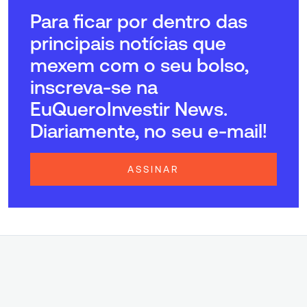
Para ficar por dentro das
principais notícias que
mexem com o seu bolso,
inscreva-se na
EuQueroInvestir News.
Diariamente, no seu e-mail!
ASSINAR