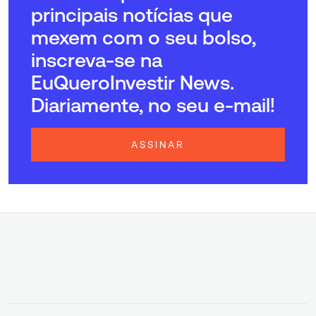
principais notícias que
mexem com o seu bolso,
inscreva-se na
EuQueroInvestir News.
Diariamente, no seu e-mail!
ASSINAR