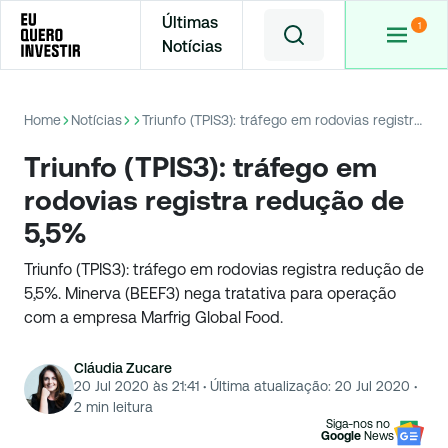
Últimas
Notícias
Home
Notícias
Triunfo (TPIS3): tráfego em rodovias registra redução de 5,5%
Triunfo (TPIS3): tráfego em
rodovias registra redução de
5,5%
Triunfo (TPIS3): tráfego em rodovias registra redução de
5,5%. Minerva (BEEF3) nega tratativa para operação
com a empresa Marfrig Global Food.
Cláudia Zucare
20 Jul 2020 às 21:41
·
Última atualização:
20 Jul 2020
·
2
min leitura
Siga-nos no
Google
News