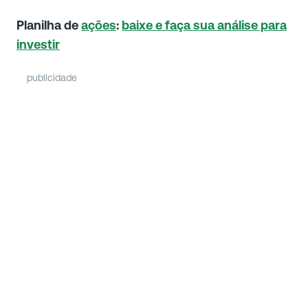
Planilha de
ações
:
baixe e faça sua análise para
investir
publicidade