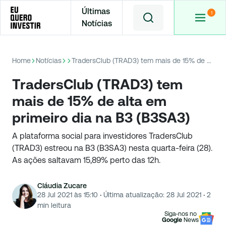
Últimas
Notícias
Home
Notícias
TradersClub (TRAD3) tem mais de 15% de alta em primeiro dia na B3 (B3SA3)
TradersClub (TRAD3) tem
mais de 15% de alta em
primeiro dia na B3 (B3SA3)
A plataforma social para investidores TradersClub
(TRAD3) estreou na B3 (B3SA3) nesta quarta-feira (28).
As ações saltavam 15,89% perto das 12h.
Cláudia Zucare
28 Jul 2021 às 15:10
·
Última atualização:
28 Jul 2021
·
2
min leitura
Siga-nos no
Google
News