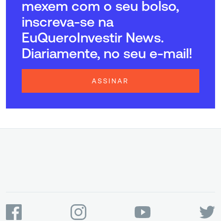
mexem com o seu bolso,
inscreva-se na
EuQueroInvestir News.
Diariamente, no seu e-mail!
ASSINAR