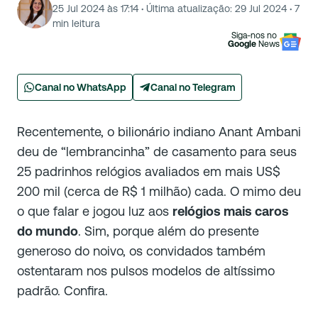
25 Jul 2024 às 17:14
·
Última atualização:
29 Jul 2024
·
7
min leitura
Siga-nos no
Google
News
Canal no WhatsApp
Canal no Telegram
Recentemente, o bilionário indiano Anant Ambani
deu de “lembrancinha” de casamento para seus
25 padrinhos relógios avaliados em mais US$
200 mil (cerca de R$ 1 milhão) cada. O mimo deu
o que falar e jogou luz aos
relógios mais caros
do mundo
. Sim, porque além do presente
generoso do noivo, os convidados também
ostentaram nos pulsos modelos de altíssimo
padrão. Confira.