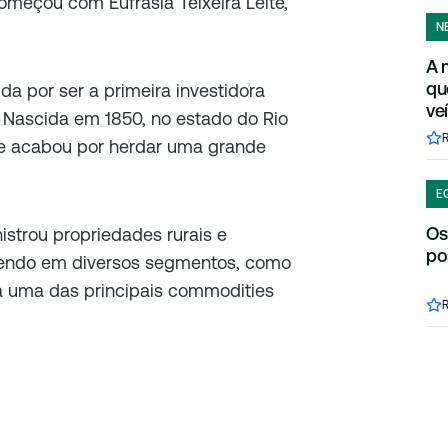
meçou com Eufrásia Teixeira Leite,
N
A 
qu
ida por ser a primeira investidora
ve
s. Nascida em 1850, no estado do Rio
ca e acabou por herdar uma grande
E
Os
istrou propriedades rurais e
po
vendo em diversos segmentos, como
a uma das principais commodities