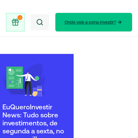
Onde vale a pena investir?
EuQueroInvestir
News: Tudo sobre
investimentos, de
segunda a sexta, no