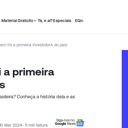
s
Material Gratuito
Tá, e aí?
Especiais
EQI+
m foi a primeira investidorA do país
a primeira
ís
sileira? Conheça a história dela e as
Siga-nos no
Google
News
10 Mar 2024
·
5
min leitura