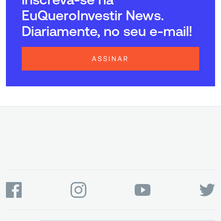
EuQueroInvestir News.
Diariamente, no seu e-mail!
ASSINAR