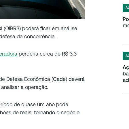
A
Po
me
 (OIBR3) poderá ficar em análise
defesa da concorrência.
eradora
perderia cerca de R$ 3,3
A
Aç
ba
 de Defesa Econômica (Cade) deverá
ac
 analisar a operação.
eríodo de quase um ano pode
lhões de reais, tornando o negócio