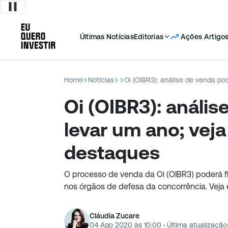
Últimas Notícias
Editorias
Ações
Artigo
Home
Notícias
Oi (OIBR3): análise de venda po
Oi (OIBR3): análi
levar um ano; veja
destaques
O processo de venda da Oi (OIBR3) poderá f
nos órgãos de defesa da concorrência. Veja 
Cláudia Zucare
04 Ago 2020 às 10:00
·
Última atualização