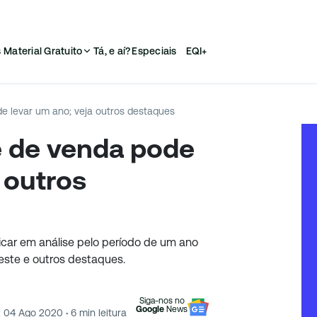
s
Material Gratuito
Tá, e aí?
Especiais
EQI+
de levar um ano; veja outros destaques
se de venda pode
 outros
icar em análise pelo período de um ano
este e outros destaques.
Siga-nos no
Google
News
:
04 Ago 2020
·
6
min leitura