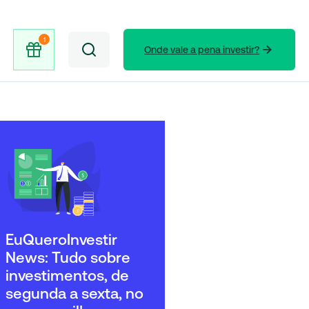
Onde vale a pena investir?
EuQueroInvestir
News: Tudo sobre
investimentos, de
segunda a sexta, no