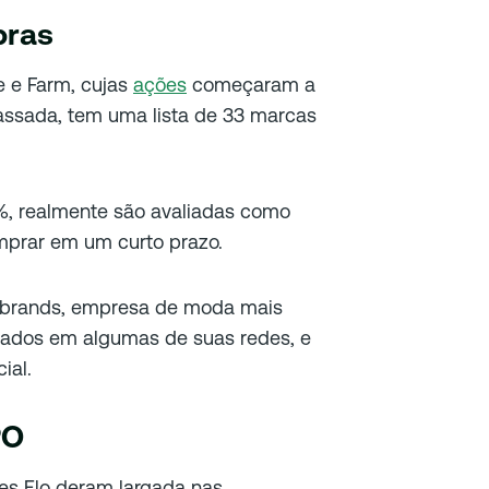
pras
e e Farm, cujas
ações
começaram a
ssada, tem uma lista de 33 marcas
0%, realmente são avaliadas como
mprar em um curto prazo.
Inbrands, empresa de moda mais
sados ​​em algumas de suas redes, e
ial.
PO
es Elo deram largada nas