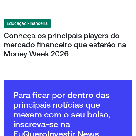
Educação Financeira
Conheça os principais players do
mercado financeiro que estarão na
Money Week 2026
Para ficar por dentro das
principais notícias que
mexem com o seu bolso,
inscreva-se na
EuQueroInvestir News.