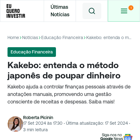
Últimas
Notícias
Home
Notícias
Educação Financeira
Kakebo: entenda o método japonês de poupar dinheiro
Educação Financeira
Kakebo: entenda o método
japonês de poupar dinheiro
Kakebo ajuda a controlar finanças pessoais através de
anotações manuais, promovendo uma gestão
consciente de receitas e despesas. Saiba mais!
Roberta Picinin
17 Set 2024 às 17:30
·
Última atualização:
17 Set 2024
·
3
min leitura
Siga-nos no
Google
News