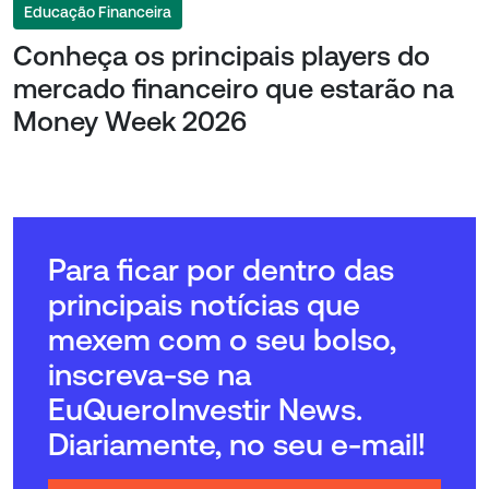
Educação Financeira
Conheça os principais players do
mercado financeiro que estarão na
Money Week 2026
Para ficar por dentro das
principais notícias que
mexem com o seu bolso,
inscreva-se na
EuQueroInvestir News.
Diariamente, no seu e-mail!