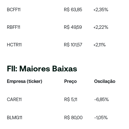
BCFF11
R$ 63,85
+2,35%
RBFF11
R$ 49,59
+2,22%
HCTR11
R$ 101,57
+2,11%
FII: Maiores Baixas
Empresa (ticker)
Preço
Oscilação
CARE11
R$ 5,11
-6,85%
BLMG11
R$ 80,00
-1,05%