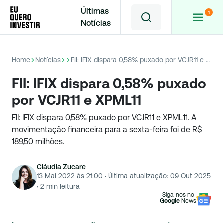
Últimas
Notícias
Home
Notícias
FII: IFIX dispara 0,58% puxado por VCJR11 e XPML11
FII: IFIX dispara 0,58% puxado
por VCJR11 e XPML11
FII: IFIX dispara 0,58% puxado por VCJR11 e XPML11. A
movimentação financeira para a sexta-feira foi de R$
189,50 milhões.
Cláudia Zucare
13 Mai 2022 às 21:00
·
Última atualização:
09 Out 2025
·
2
min leitura
Siga-nos no
Google
News