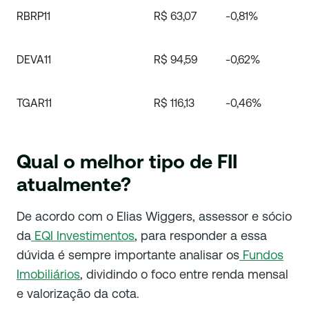
RBRP11
R$ 63,07
-0,81%
DEVA11
R$ 94,59
-0,62%
TGAR11
R$ 116,13
-0,46%
Qual o melhor tipo de FII
atualmente?
De acordo com o Elias Wiggers, assessor e sócio
da
EQI Investimentos
, para responder a essa
dúvida é sempre importante analisar os
Fundos
Imobiliários
, dividindo o foco entre renda mensal
e valorização da cota.