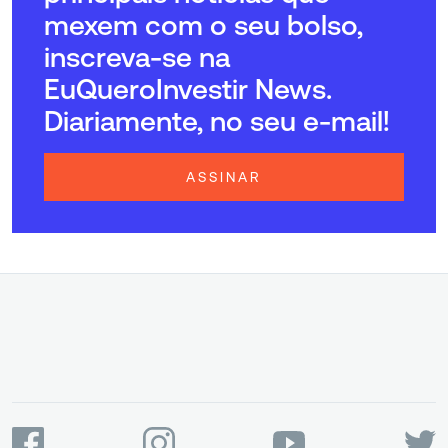
mexem com o seu bolso,
inscreva-se na
EuQueroInvestir News.
Diariamente, no seu e-mail!
ASSINAR