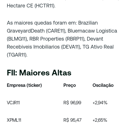
Hectare CE (HCTR11).
As maiores quedas foram em: Brazilian
GraveyardDeath (CARE11), Bluemacaw Logistica
(BLMG11), RBR Properties (RBRP11), Devant
Recebiveis Imobiliarios (DEVA11), TG Ativo Real
(TGAR11).
FII: Maiores Altas
Empresa (ticker)
Preço
Oscilação
VCJR11
R$ 96,99
+2,94%
XPML11
R$ 95,47
+2,65%