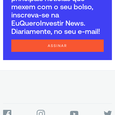
mexem com o seu bolso,
inscreva-se na
EuQueroInvestir News.
Diariamente, no seu e-mail!
ASSINAR