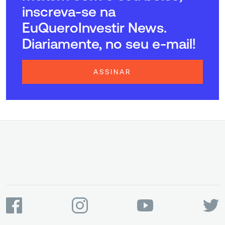
inscreva-se na
EuQueroInvestir News.
Diariamente, no seu e-mail!
ASSINAR