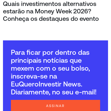
Quais investimentos alternativos
estarão na Money Week 2026?
Conheça os destaques do evento
Para ficar por dentro das
principais notícias que
mexem com o seu bolso,
inscreva-se na
EuQueroInvestir News.
Diariamente, no seu e-mail!
ASSINAR