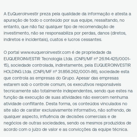
A EuQueroInvestir preza pela qualidade da informação e atesta a
apuração de todo o conteúdo por sua equipe, ressaltando, no
entanto, que não faz qualquer tipo de recomendação de
investimento, não se responsabiliza por perdas, danos (diretos,
indiretos e incidentais), custos e lucros cessantes.
O portal www.euqueroinvestir.com é de propriedade da
EUQUEROINVESTIR Tecnologia Ltda. (CNPJ/MF nº 26.114.425/0001-
15), sociedade controlada, indiretamente, pela EUQUEROINVESTIR
HOLDING Ltda. (CNPJ/MF nº 31.856.262/0001-86), sociedade esta
que controla as empresas do Grupo. Apesar das empresas
estarem sob o controle comum, os executivos responsáveis
tecnicamente são totalmente independentes, sendo que estes na
função da execução de suas atividades não exercem nenhuma
atividade conflitante. Desta forma, os conteúdos vinculados no
site são de caráter exclusivamente informativo, não sofrendo, de
qualquer aspecto, influência de decisões comerciais e de
negócios de outras sociedades, sendo os mesmos produzidos de
acordo com o juízo de valor e as convicções da equipe técnica.