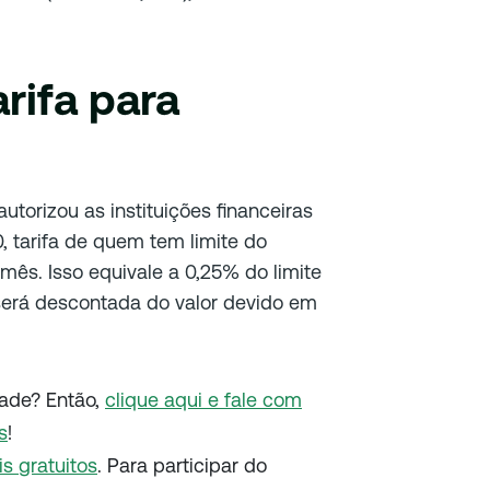
arifa para
torizou as instituições financeiras
0, tarifa de quem tem limite do
ês. Isso equivale a 0,25% do limite
 será descontada do valor devido em
dade? Então,
clique aqui e fale com
s
!
is
gratuitos
. Para participar do