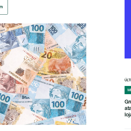
am
ÚLT
M
Gr
at
loj