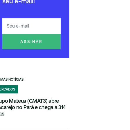
seu e-mail!
ASSINAR
IMAS NOTÍCIAS
ERCADOS
upo Mateus (GMAT3) abre
acarejo no Pará e chega a 314
as