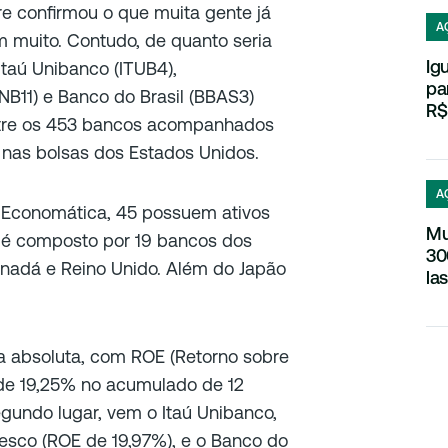
re confirmou o que muita gente já
A
m muito. Contudo, de quanto seria
Ig
taú Unibanco (ITUB4),
pa
B11) e Banco do Brasil (BBAS3)
R$
ntre os 453 bancos acompanhados
 nas bolsas dos Estados Unidos.
A
la Economática, 45 possuem ativos
Mu
le é composto por 19 bancos dos
30
anadá e Reino Unido. Além do Japão
la
ça absoluta, com ROE (Retorno sobre
) de 19,25% no acumulado de 12
undo lugar, vem o Itaú Unibanco,
esco (ROE de 19,97%), e o Banco do