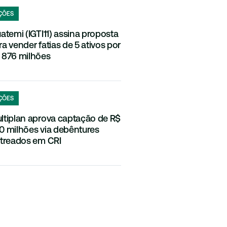
ÇÕES
uatemi (IGTI11) assina proposta
ra vender fatias de 5 ativos por
 876 milhões
ÇÕES
ltiplan aprova captação de R$
0 milhões via debêntures
streados em CRI