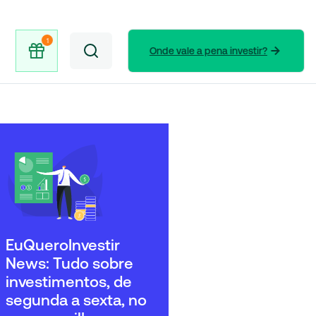
Onde vale a pena investir?
EuQueroInvestir
News: Tudo sobre
investimentos, de
segunda a sexta, no