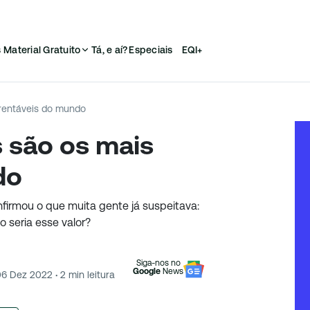
s
Material Gratuito
Tá, e aí?
Especiais
EQI+
 rentáveis do mundo
s são os mais
do
nfirmou o que muita gente já suspeitava:
o seria esse valor?
Siga-nos no
Google
News
06 Dez 2022
·
2
min leitura