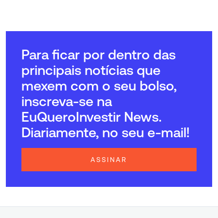
Para ficar por dentro das
principais notícias que
mexem com o seu bolso,
inscreva-se na
EuQueroInvestir News.
Diariamente, no seu e-mail!
ASSINAR