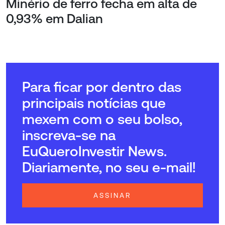
Minério de ferro fecha em alta de
0,93% em Dalian
Para ficar por dentro das
principais notícias que
mexem com o seu bolso,
inscreva-se na
EuQueroInvestir News.
Diariamente, no seu e-mail!
ASSINAR