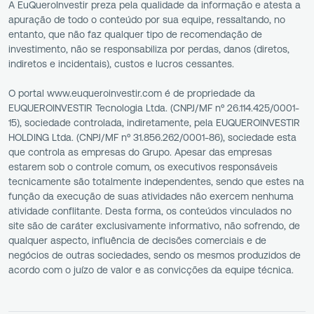
A EuQueroInvestir preza pela qualidade da informação e atesta a
apuração de todo o conteúdo por sua equipe, ressaltando, no
entanto, que não faz qualquer tipo de recomendação de
investimento, não se responsabiliza por perdas, danos (diretos,
indiretos e incidentais), custos e lucros cessantes.
O portal www.euqueroinvestir.com é de propriedade da
EUQUEROINVESTIR Tecnologia Ltda. (CNPJ/MF nº 26.114.425/0001-
15), sociedade controlada, indiretamente, pela EUQUEROINVESTIR
HOLDING Ltda. (CNPJ/MF nº 31.856.262/0001-86), sociedade esta
que controla as empresas do Grupo. Apesar das empresas
estarem sob o controle comum, os executivos responsáveis
tecnicamente são totalmente independentes, sendo que estes na
função da execução de suas atividades não exercem nenhuma
atividade conflitante. Desta forma, os conteúdos vinculados no
site são de caráter exclusivamente informativo, não sofrendo, de
qualquer aspecto, influência de decisões comerciais e de
negócios de outras sociedades, sendo os mesmos produzidos de
acordo com o juízo de valor e as convicções da equipe técnica.