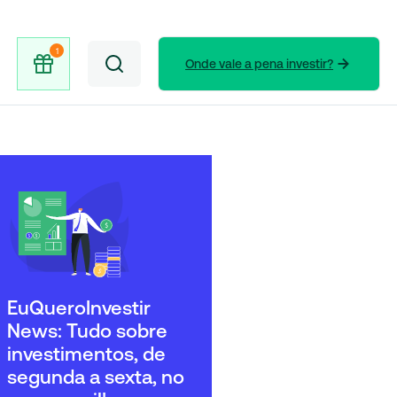
Onde vale a pena investir?
EuQueroInvestir
News: Tudo sobre
investimentos, de
segunda a sexta, no