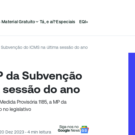
s
Material Gratuito
Tá, e aí?
Especiais
EQI+
 Subvenção do ICMS na última sessão do ano
P da Subvenção
a sessão do ano
Medida Provisória 1185, a MP da
no legislativo
Siga-nos no
Google
News
20 Dez 2023
·
4
min leitura