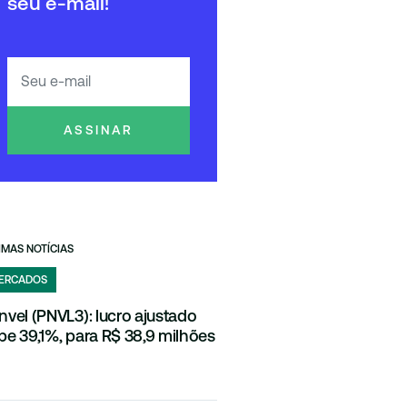
seu e-mail!
ASSINAR
IMAS NOTÍCIAS
ERCADOS
nvel (PNVL3): lucro ajustado
be 39,1%, para R$ 38,9 milhões