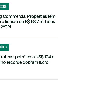
ÇÕES
g Commercial Properties tem
cro líquido de R$ 58,7 milhões
 2ºTRI
ÇÕES
trobras: petróleo a US$ 104 e
fino recorde dobram lucro