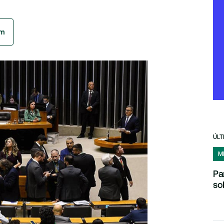
am
ÚLT
M
Pa
so