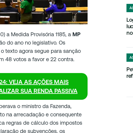
A
Lo
lu
no
0) a Medida Provisória 1185, a
MP
o do ano no legislativo. Os
, o texto agora segue para sanção
A
m 48 votos a favor e 22 contra.
Pe
re
4: VEJA AS AÇÕES MAIS
LIZAR SUA RENDA PASSIVA
perava o ministro da Fazenda,
o na arrecadação e consequente
fica regras de cálculo dos impostos
laração de subvenções, os