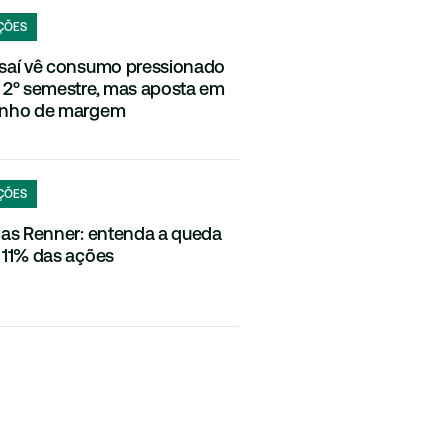
ÇÕES
saí vê consumo pressionado
 2º semestre, mas aposta em
nho de margem
ÇÕES
jas Renner: entenda a queda
 11% das ações