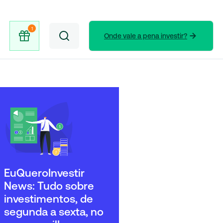
Onde vale a pena investir?
EuQueroInvestir
News: Tudo sobre
investimentos, de
segunda a sexta, no