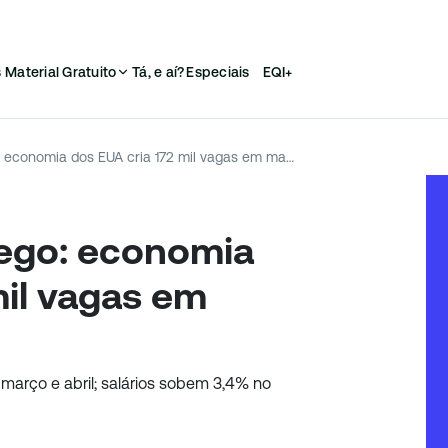
s
Material Gratuito
Tá, e aí?
Especiais
EQI+
Relatório de Emprego: economia dos EUA cria 172 mil vagas em maio
rego: economia
mil vagas em
março e abril; salários sobem 3,4% no