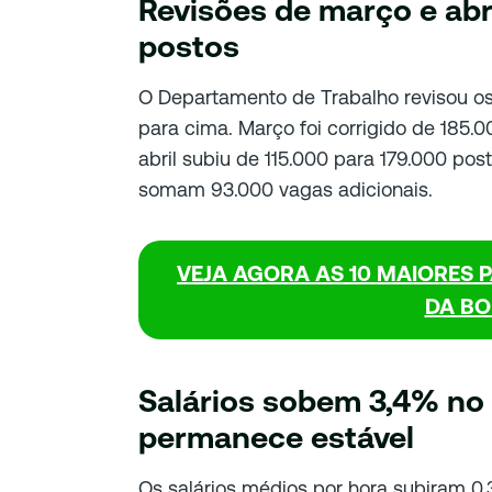
Revisões de março e abr
postos
O Departamento de Trabalho revisou os
para cima. Março foi corrigido de 185.0
abril subiu de 115.000 para 179.000 post
somam 93.000 vagas adicionais.
VEJA AGORA AS 10 MAIORES 
DA BO
Salários sobem 3,4% no 
permanece estável
Os salários médios por hora subiram 0