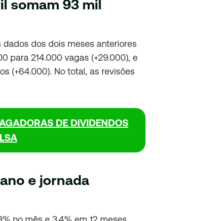
il somam 93 mil
 dados dos dois meses anteriores
00 para 214.000 vagas (+29.000), e
os (+64.000). No total, as revisões
PAGADORAS DE DIVIDENDOS
LSA
ano e jornada
,3% no mês e 3,4% em 12 meses,