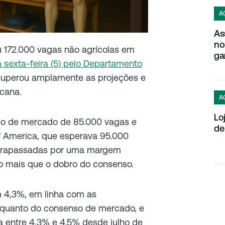
A
As
no
 172.000 vagas não agrícolas em
ga
 sexta-feira (5) pelo Departamento
superou amplamente as projeções e
icana.
A
Lo
so de mercado de 85.000 vagas e
de
 America, que esperava 95.000
ltrapassadas por uma margem
do mais que o dobro do consenso.
m 4,3%, em linha com as
 quanto do consenso de mercado, e
a entre 4,3% e 4,5% desde julho de