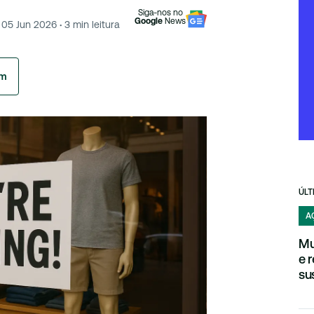
Siga-nos no
Google
News
05 Jun 2026
·
3
min leitura
am
ÚLT
A
Mu
e 
su