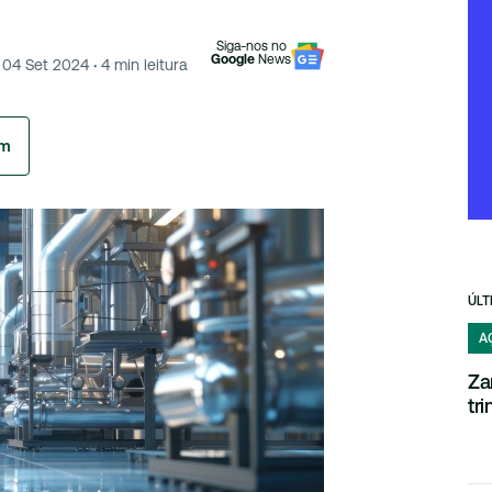
Siga-nos no
Google
News
04 Set 2024
·
4
min leitura
am
ÚLT
A
Za
tr