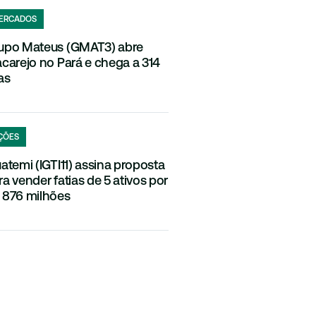
ERCADOS
upo Mateus (GMAT3) abre
acarejo no Pará e chega a 314
as
ÇÕES
uatemi (IGTI11) assina proposta
ra vender fatias de 5 ativos por
 876 milhões