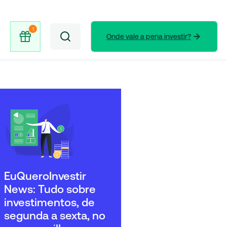
Onde vale a pena investir?
EuQueroInvestir
News: Tudo sobre
investimentos, de
segunda a sexta, no