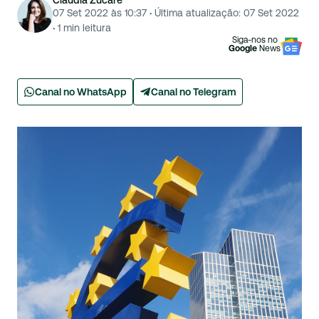
Cláudia Zucare
07 Set 2022 às 10:37
·
Última atualização:
07 Set 2022
·
1
min leitura
Siga-nos no
Google
News
Canal no WhatsApp
Canal no Telegram