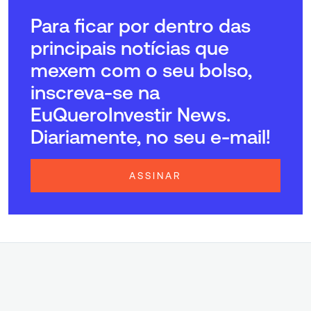
Para ficar por dentro das
principais notícias que
mexem com o seu bolso,
inscreva-se na
EuQueroInvestir News.
Diariamente, no seu e-mail!
ASSINAR