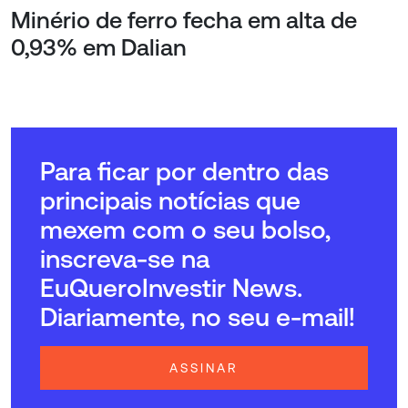
Minério de ferro fecha em alta de
0,93% em Dalian
Para ficar por dentro das
principais notícias que
mexem com o seu bolso,
inscreva-se na
EuQueroInvestir News.
Diariamente, no seu e-mail!
ASSINAR