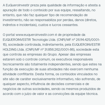
A EuQueroInvestir preza pela qualidade da informação e atesta a
apuração de todo o conteúdo por sua equipe, ressaltando, no
entanto, que não faz qualquer tipo de recomendação de
investimento, não se responsabiliza por perdas, danos (diretos,
indiretos e incidentais), custos e lucros cessantes.
O portal www.euqueroinvestir.com é de propriedade da
EUQUEROINVESTIR Tecnologia Ltda. (CNPJ/MF nº 26.114.425/0001-
15), sociedade controlada, indiretamente, pela EUQUEROINVESTIR
HOLDING Ltda. (CNPJ/MF nº 31.856.262/0001-86), sociedade esta
que controla as empresas do Grupo. Apesar das empresas
estarem sob o controle comum, os executivos responsáveis
tecnicamente são totalmente independentes, sendo que estes na
função da execução de suas atividades não exercem nenhuma
atividade conflitante. Desta forma, os conteúdos vinculados no
site são de caráter exclusivamente informativo, não sofrendo, de
qualquer aspecto, influência de decisões comerciais e de
negócios de outras sociedades, sendo os mesmos produzidos de
acordo com o juízo de valor e as convicções da equipe técnica.