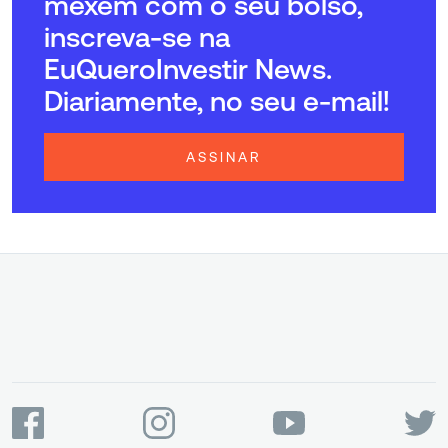
mexem com o seu bolso,
inscreva-se na
EuQueroInvestir News.
Diariamente, no seu e-mail!
ASSINAR