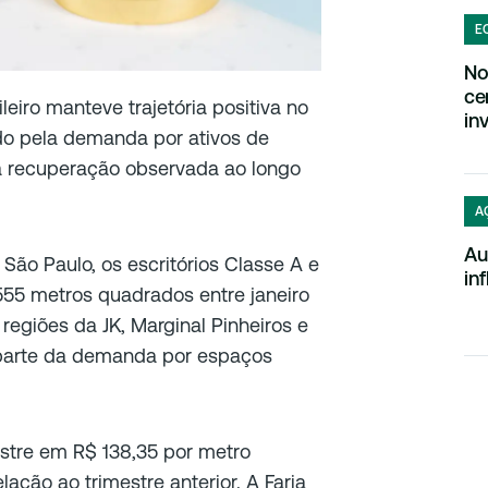
E
No
ce
leiro manteve trajetória positiva no
in
ado pela demanda por ativos de
a recuperação observada ao longo
A
Au
São Paulo, os escritórios Classe A e
in
555 metros quadrados entre janeiro
regiões da JK, Marginal Pinheiros e
parte da demanda por espaços
stre em R$ 138,35 por metro
ção ao trimestre anterior. A Faria