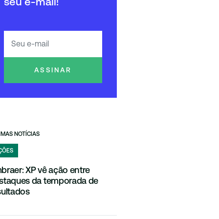
seu e-mail!
ASSINAR
IMAS NOTÍCIAS
ÇÕES
braer: XP vê ação entre
staques da temporada de
sultados