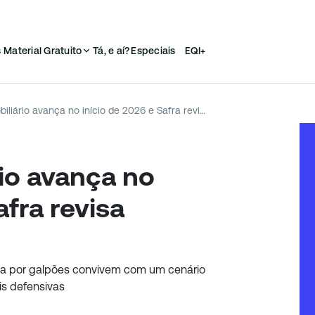
s
Material Gratuito
Tá, e aí?
Especiais
EQI+
Mercado imobiliário avança no início de 2026 e Safra revisa carteira de FIIs
io avança no
afra revisa
da por galpões convivem com um cenário
is defensivas