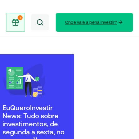
Onde vale a pena investir?
EuQueroInvestir
News: Tudo sobre
investimentos, de
segunda a sexta, no