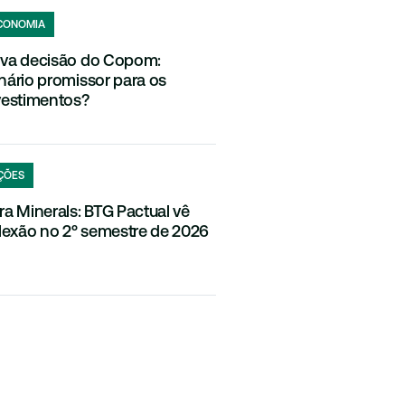
CONOMIA
va decisão do Copom:
nário promissor para os
vestimentos?
ÇÕES
ra Minerals: BTG Pactual vê
flexão no 2º semestre de 2026