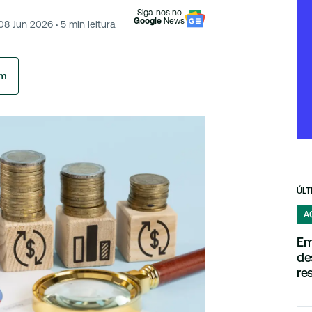
Siga-nos no
Google
News
08 Jun 2026
·
5
min leitura
am
ÚLT
A
Em
de
re