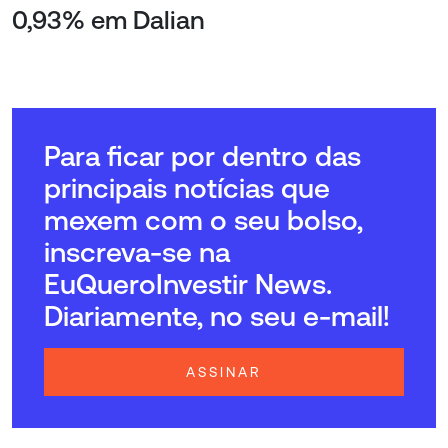
0,93% em Dalian
Para ficar por dentro das
principais notícias que
mexem com o seu bolso,
inscreva-se na
EuQueroInvestir News.
Diariamente, no seu e-mail!
ASSINAR