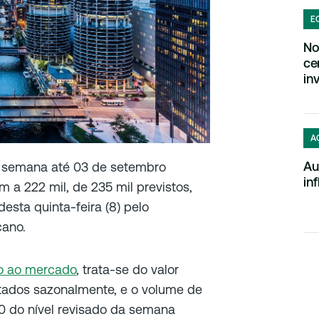
E
No
ce
in
A
Au
semana até 03 de setembro
in
 a 222 mil, de 235 mil previstos,
sta quinta-feira (8) pelo
cano.
o ao mercado
, trata-se do valor
ustados sazonalmente, e o volume de
0 do nível revisado da semana