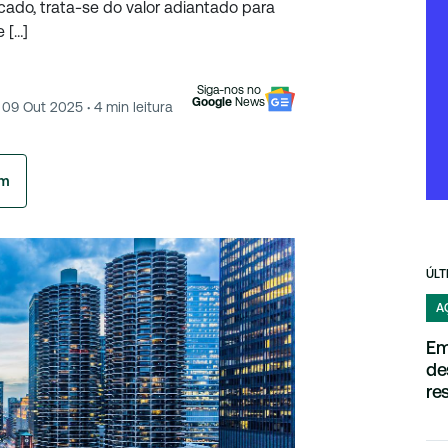
ado, trata-se do valor adiantado para
e […]
Siga-nos no
Google
News
09 Out 2025
·
4
min leitura
am
ÚLT
A
Em
de
re