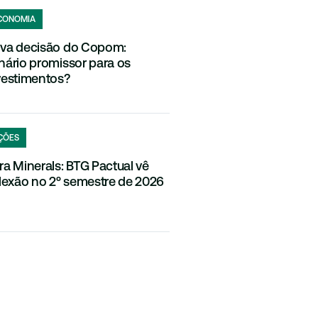
CONOMIA
va decisão do Copom:
nário promissor para os
vestimentos?
ÇÕES
ra Minerals: BTG Pactual vê
flexão no 2º semestre de 2026