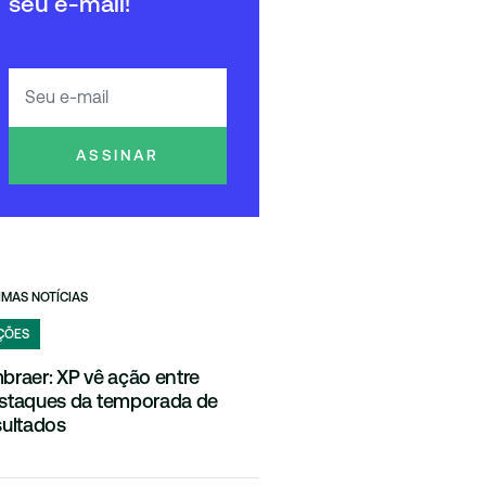
seu e-mail!
ASSINAR
IMAS NOTÍCIAS
ÇÕES
braer: XP vê ação entre
staques da temporada de
sultados