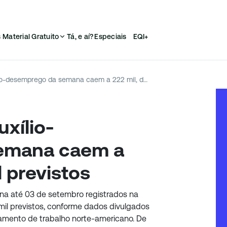
s
Material Gratuito
Tá, e aí?
Especiais
EQI+
EUA: pedidos de auxílio-desemprego da semana caem a 222 mil, de 235 mil previstos
xílio-
emana caem a
l previstos
a até 03 de setembro registrados na
mil previstos, conforme dados divulgados
tamento de trabalho norte-americano. De