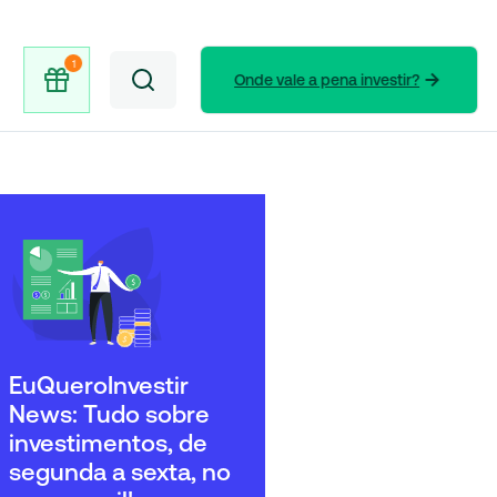
Onde vale a pena investir?
EuQueroInvestir
News: Tudo sobre
investimentos, de
segunda a sexta, no