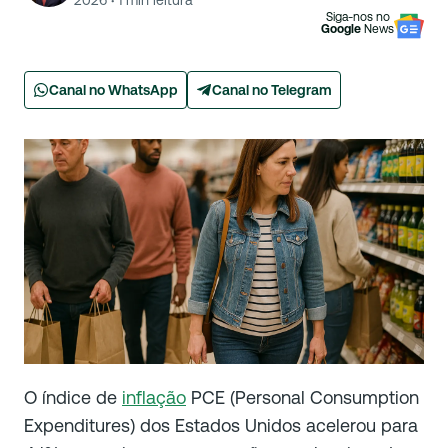
2026
·
1
min leitura
Siga-nos no
Google
News
Canal no WhatsApp
Canal no Telegram
O índice de
inflação
PCE (Personal Consumption
Expenditures) dos Estados Unidos acelerou para