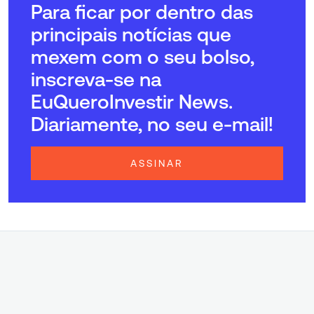
Para ficar por dentro das
principais notícias que
mexem com o seu bolso,
inscreva-se na
EuQueroInvestir News.
Diariamente, no seu e-mail!
ASSINAR