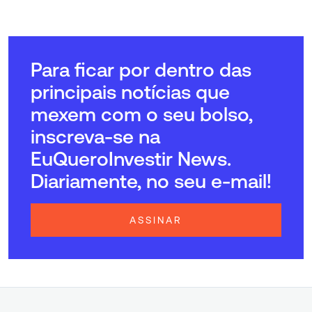
Para ficar por dentro das
principais notícias que
mexem com o seu bolso,
inscreva-se na
EuQueroInvestir News.
Diariamente, no seu e-mail!
ASSINAR