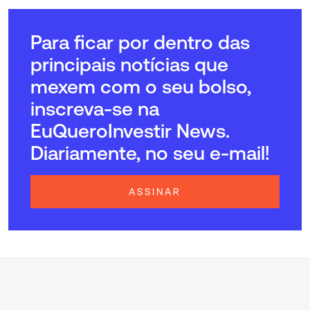
Para ficar por dentro das
principais notícias que
mexem com o seu bolso,
inscreva-se na
EuQueroInvestir News.
Diariamente, no seu e-mail!
ASSINAR