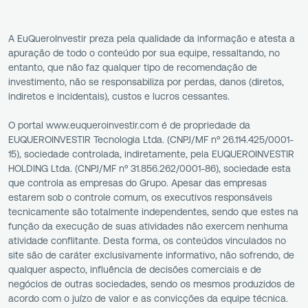
A EuQueroInvestir preza pela qualidade da informação e atesta a
apuração de todo o conteúdo por sua equipe, ressaltando, no
entanto, que não faz qualquer tipo de recomendação de
investimento, não se responsabiliza por perdas, danos (diretos,
indiretos e incidentais), custos e lucros cessantes.
O portal www.euqueroinvestir.com é de propriedade da
EUQUEROINVESTIR Tecnologia Ltda. (CNPJ/MF nº 26.114.425/0001-
15), sociedade controlada, indiretamente, pela EUQUEROINVESTIR
HOLDING Ltda. (CNPJ/MF nº 31.856.262/0001-86), sociedade esta
que controla as empresas do Grupo. Apesar das empresas
estarem sob o controle comum, os executivos responsáveis
tecnicamente são totalmente independentes, sendo que estes na
função da execução de suas atividades não exercem nenhuma
atividade conflitante. Desta forma, os conteúdos vinculados no
site são de caráter exclusivamente informativo, não sofrendo, de
qualquer aspecto, influência de decisões comerciais e de
negócios de outras sociedades, sendo os mesmos produzidos de
acordo com o juízo de valor e as convicções da equipe técnica.