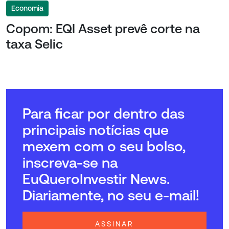
Economia
Copom: EQI Asset prevê corte na
taxa Selic
Para ficar por dentro das
principais notícias que
mexem com o seu bolso,
inscreva-se na
EuQueroInvestir News.
Diariamente, no seu e-mail!
ASSINAR