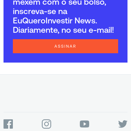
mexem com o seu bolso,
inscreva-se na
EuQueroInvestir News.
Diariamente, no seu e-mail!
ASSINAR