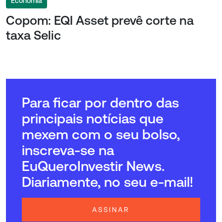
Economia
Copom: EQI Asset prevê corte na
taxa Selic
Para ficar por dentro das
principais notícias que
mexem com o seu bolso,
inscreva-se na
EuQueroInvestir News.
Diariamente, no seu e-mail!
ASSINAR