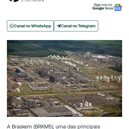
2
min leitura
Siga-nos no
Google
News
Canal no WhatsApp
Canal no Telegram
A Braskem (BRKM5), uma das principais