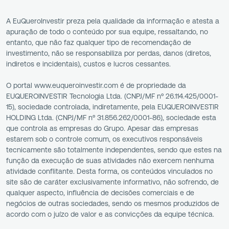
A EuQueroInvestir preza pela qualidade da informação e atesta a
apuração de todo o conteúdo por sua equipe, ressaltando, no
entanto, que não faz qualquer tipo de recomendação de
investimento, não se responsabiliza por perdas, danos (diretos,
indiretos e incidentais), custos e lucros cessantes.
O portal www.euqueroinvestir.com é de propriedade da
EUQUEROINVESTIR Tecnologia Ltda. (CNPJ/MF nº 26.114.425/0001-
15), sociedade controlada, indiretamente, pela EUQUEROINVESTIR
HOLDING Ltda. (CNPJ/MF nº 31.856.262/0001-86), sociedade esta
que controla as empresas do Grupo. Apesar das empresas
estarem sob o controle comum, os executivos responsáveis
tecnicamente são totalmente independentes, sendo que estes na
função da execução de suas atividades não exercem nenhuma
atividade conflitante. Desta forma, os conteúdos vinculados no
site são de caráter exclusivamente informativo, não sofrendo, de
qualquer aspecto, influência de decisões comerciais e de
negócios de outras sociedades, sendo os mesmos produzidos de
acordo com o juízo de valor e as convicções da equipe técnica.