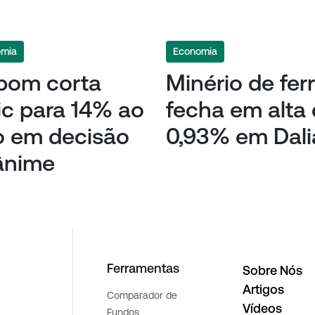
omia
Economia
pom corta
Minério de fer
ic para 14% ao
fecha em alta
o em decisão
0,93% em Dali
ânime
Ferramentas
Sobre Nós
Artigos
Comparador de
Vídeos
Fundos