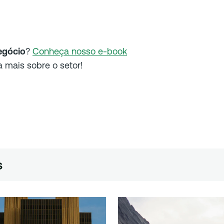
egócio
?
Conheça nosso e-book
 mais sobre o setor!
s