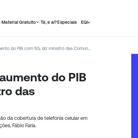
s
Material Gratuito
Tá, e aí?
Especiais
EQI+
Agronegócio terá aumento do PIB com 5G, diz ministro das Comunicações
 aumento do PIB
tro das
o da cobertura de telefonia celular em
es, Fábio Faria.