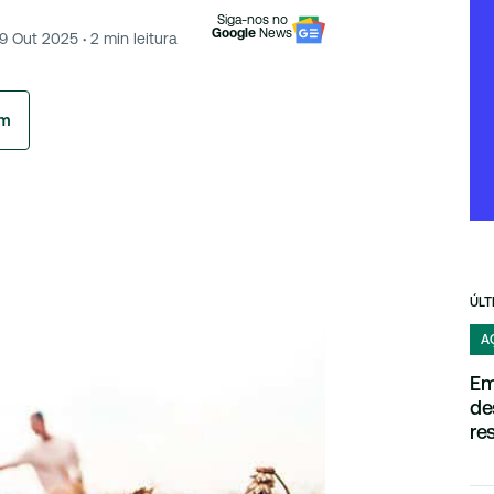
Siga-nos no
Google
News
9 Out 2025
·
2
min leitura
am
ÚLT
A
Em
de
re