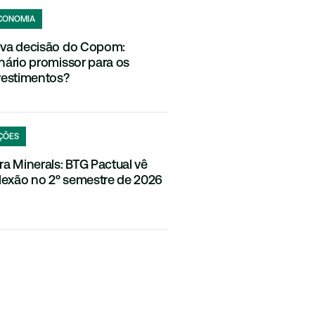
CONOMIA
va decisão do Copom:
nário promissor para os
vestimentos?
ÇÕES
ra Minerals: BTG Pactual vê
flexão no 2º semestre de 2026