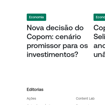
Economia
Econ
Nova decisão do
Co
Copom: cenário
Sel
promissor para os
an
investimentos?
un
Editorias
Ações
Content Lab