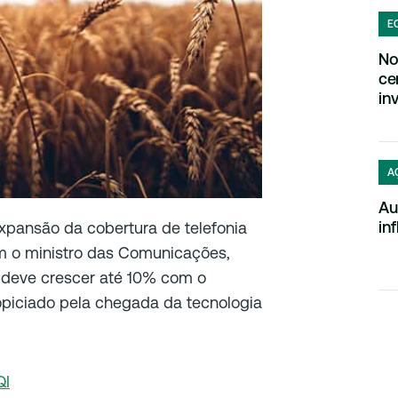
E
No
ce
in
A
Au
in
xpansão da cobertura de telefonia
om o ministro das Comunicações,
or deve crescer até 10% com o
piciado pela chegada da tecnologia
QI