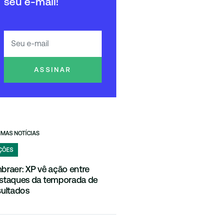
seu e-mail!
ASSINAR
IMAS NOTÍCIAS
ÇÕES
braer: XP vê ação entre
staques da temporada de
sultados