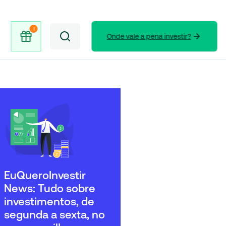
Onde vale a pena investir?
EuQueroInvestir
News: Tudo sobre
investimentos, de
segunda a sexta, no